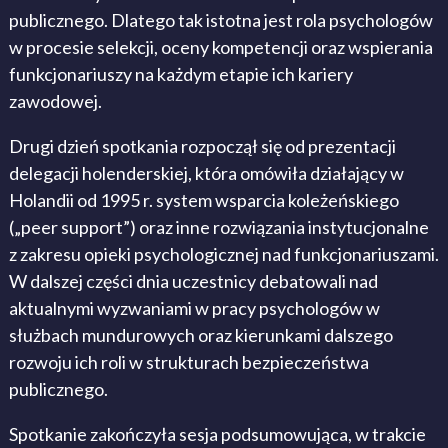
publicznego. Dlatego tak istotna jest rola psychologów
w procesie selekcji, oceny kompetencji oraz wspierania
funkcjonariuszy na każdym etapie ich kariery
zawodowej.
Drugi dzień spotkania rozpoczął się od prezentacji
delegacji holenderskiej, która omówiła działający w
Holandii od 1995 r. system wsparcia koleżeńskiego
(„peer support”) oraz inne rozwiązania instytucjonalne
z zakresu opieki psychologicznej nad funkcjonariuszami.
W dalszej części dnia uczestnicy debatowali nad
aktualnymi wyzwaniami w pracy psychologów w
służbach mundurowych oraz kierunkami dalszego
rozwoju ich roli w strukturach bezpieczeństwa
publicznego.
Spotkanie zakończyła sesja podsumowująca, w trakcie