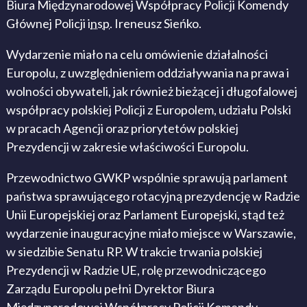
Biura Międzynarodowej Współpracy Policji Komendy
Głównej Policji i
nsp.
Ireneusz Sieńko.
Wydarzenie miało na celu omówienie działalności
Europolu, z uwzględnieniem oddziaływania na prawa i
wolności obywateli, jak również bieżącej i długofalowej
współpracy polskiej Policji z Europolem, udziału Polski
w pracach Agencji oraz priorytetów polskiej
Prezydencji w zakresie właściwości Europolu.
Przewodnictwo GWKP wspólnie sprawują parlament
państwa sprawującego rotacyjną prezydencję w Radzie
Unii Europejskiej oraz Parlament Europejski, stąd też
wydarzenie inauguracyjne miało miejsce w Warszawie,
w siedzibie Senatu RP. W trakcie trwania polskiej
Prezydencji w Radzie UE, rolę przewodniczącego
Zarządu Europolu pełni Dyrektor Biura
Międzynarodowej Współpracy Policji Komendy