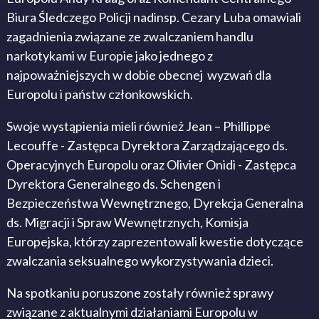
Biura Śledczego Policji nadinsp. Cezary Luba omawiali
zagadnienia związane ze zwalczaniem handlu
narkotykami w Europie jako jednego z
najpoważniejszych w dobie obecnej wyzwań dla
Europolu i państw członkowskich.
Swoje wystąpienia mieli również Jean – Phillippe
Lecouffe - Zastępca Dyrektora Zarządzającego ds.
Operacyjnych Europolu oraz Olivier Onidi - Zastępca
Dyrektora Generalnego ds. Schengen i
Bezpieczeństwa Wewnętrznego, Dyrekcja Generalna
ds. Migracji i Spraw Wewnętrznych, Komisja
Europejska, którzy zaprezentowali kwestie dotyczące
zwalczania seksualnego wykorzystywania dzieci.
Na spotkaniu poruszone zostały również sprawy
związane z aktualnymi działaniami Europolu w