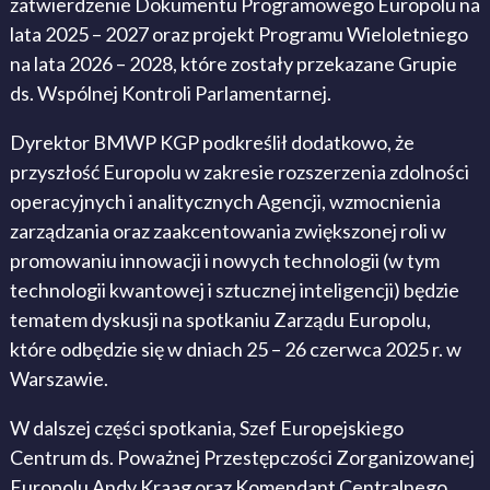
zatwierdzenie Dokumentu Programowego Europolu na
lata 2025 – 2027 oraz projekt Programu Wieloletniego
na lata 2026 – 2028, które zostały przekazane Grupie
ds. Wspólnej Kontroli Parlamentarnej.
Dyrektor BMWP KGP podkreślił dodatkowo, że
przyszłość Europolu w zakresie rozszerzenia zdolności
operacyjnych i analitycznych Agencji, wzmocnienia
zarządzania oraz zaakcentowania zwiększonej roli w
promowaniu innowacji i nowych technologii (w tym
technologii kwantowej i sztucznej inteligencji) będzie
tematem dyskusji na spotkaniu Zarządu Europolu,
które odbędzie się w dniach 25 – 26 czerwca 2025 r. w
Warszawie.
W dalszej części spotkania, Szef Europejskiego
Centrum ds. Poważnej Przestępczości Zorganizowanej
Europolu Andy Kraag oraz Komendant Centralnego