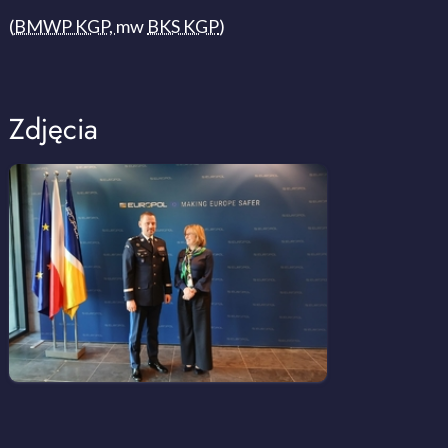
(
BMWP KGP,
mw
BKS KGP
)
Zdjęcia