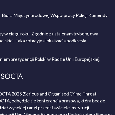
tor Biura Międzynarodowej Współpracy Policji Komendy
zy w ciągu roku. Zgodnie z ustalonym trybem, dwa
skiej. Taka rotacyjna lokalizacja podkreśla
iem prezydencji Polski w Radzie Unii Europejskiej.
i SOCTA
 SOCTA 2025
(
Serious and Organised Crime Threat
CTA, odbędzie się konferencja prasowa, która będzie
ał wysokiej rangi przedstawiciele instytucji
migracji Pan Magnus Brunner oraz Podsekretarz Stanu w