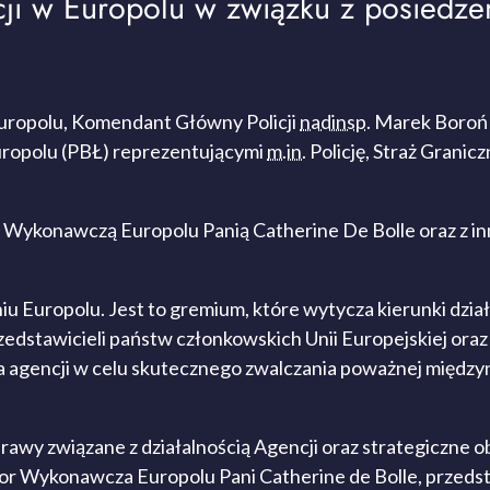
ji w Europolu w związku z posiedz
Europolu, Komendant Główny Policji
nadinsp.
Marek Boroń s
uropolu (PBŁ)
reprezentującymi
m.in.
Policję, Straż Granic
r Wykonawczą Europolu Panią Catherine De Bolle oraz z in
 Europolu. Jest to gremium, które wytycza kierunki dział
edstawicieli państw członkowskich Unii Europejskiej oraz
ia agencji w celu skutecznego zwalczania poważnej międz
wy związane z działalnością Agencji oraz strategiczne ob
r Wykonawcza Europolu Pani Catherine de Bolle, przedsta