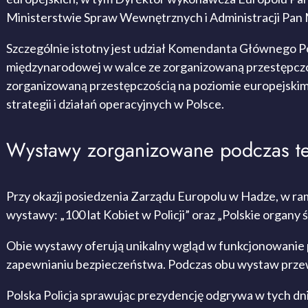
Ministerstwie Spraw Wewnętrznych i Administracji Pan 
Szczególnie istotny jest udział Komendanta Głównego Pol
międzynarodowej w walce ze zorganizowaną przestępczo
zorganizowaną przestępczością na poziomie europejskim
strategii i działań operacyjnych w Polsce.
Wystawy zorganizowane podczas te
Przy okazji posiedzenia Zarządu Europolu w Hadze, w ra
wystawy: „100 lat Kobiet w Policji” oraz „Polskie organy
Obie wystawy oferują unikalny wgląd w funkcjonowanie p
zapewnianiu bezpieczeństwa. Podczas obu wystaw przew
Polska Policja sprawując prezydencję odgrywa w tych dni