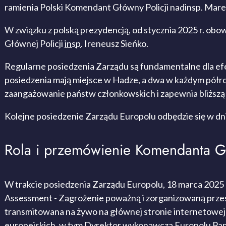
ramienia Polski Komendant Główny Policji nadinsp. Mare
W związku z polską prezydencją, od stycznia 2025 r. o
Głównej Policji
insp.
Ireneusz Sieńko.
Regularne posiedzenia Zarządu są fundamentalne dla efe
posiedzenia mają miejsce w Hadze, a dwa w każdym półroc
zaangażowanie państw członkowskich i zapewnia bliższ
Kolejne posiedzenie Zarządu Europolu odbędzie się w dni
Rola i przemówienie Komendanta G
W trakcie posiedzenia Zarządu Europolu, 18 marca 2025 r
Assessment
- Zagrożenie poważną i zorganizowaną przes
transmitowana na żywo na głównej stronie internetowej E
europejskich, w tym Dyrektor wykonawcza Europolu Pani