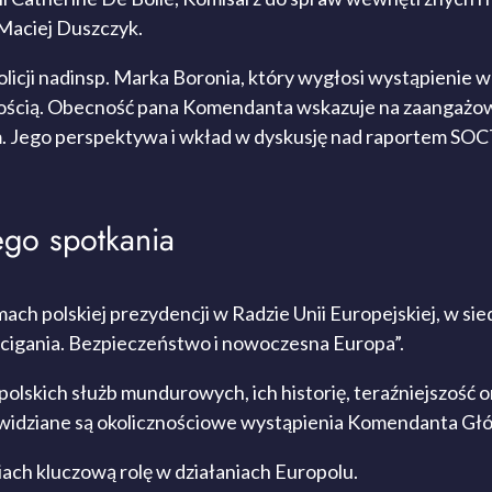
Maciej Duszczyk.
icji nadinsp. Marka Boronia, który wygłosi wystąpienie w 
ścią. Obecność pana Komendanta wskazuje na zaangażowan
. Jego perspektywa i wkład w dyskusję nad raportem SOCT
go spotkania
mach polskiej prezydencji w Radzie Unii Europejskiej, w 
 ścigania. Bezpieczeństwo i nowoczesna Europa”.
olskich służb mundurowych, ich historię, teraźniejszość
idziane są okolicznościowe wystąpienia Komendanta Głów
ach kluczową rolę w działaniach Europolu.