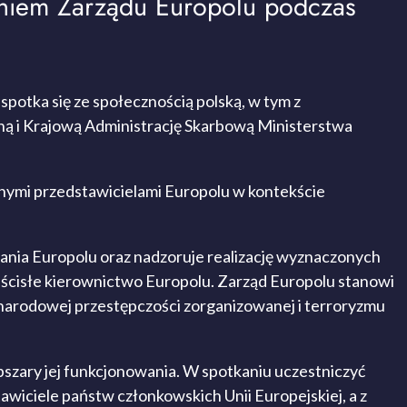
eniem Zarządu Europolu podczas
potka się ze społecznością polską, w tym z
zną i Krajową Administrację Skarbową Ministerstwa
nymi przedstawicielami Europolu w kontekście
ania Europolu oraz nadzoruje realizację wyznaczonych
 ścisłe kierownictwo Europolu. Zarząd Europolu stanowi
ynarodowej przestępczości zorganizowanej i terroryzmu
szary jej funkcjonowania. W spotkaniu uczestniczyć
wiciele państw członkowskich Unii Europejskiej, a z