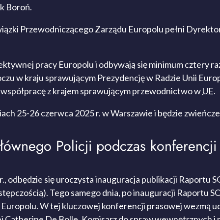
k Boroń.
bowiązki Przewodniczącego Zarządu Europolu pełni Dyrek
ktywnej pracy Europolu i odbywają się minimum cztery ra
zu w kraju sprawującym Prezydencję w Radzie Unii Europej
ą współpracę z krajem sprawującym przewodnictwo w
UE
.
ach 25-26 czerwca 2025 r. w Warszawie i będzie zwieńczen
łównego Policji podczas konferencj
., odbędzie się uroczysta inauguracja publikacji Raportu
tępczością). Tego samego dnia, po inauguracji Raportu SO
uropolu. W tej kluczowej konferencji prasowej wezmą udzi
 Catherine De Bolle, Komisarz do spraw wewnętrznych i 