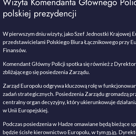
Wizyta Komendanta Głównego Polic
polskiej prezydencji
W pierwszym dniu wizyty, jako Szef Jednostki Krajowej 
przedstawicielami Polskiego Biura Łącznikowego przy E
Finansów.
Komendant Główny Policji spotka się również z Dyrekto
zbliżającego się posiedzenia Zarządu.
Zarząd Europolu odgrywa kluczową rolę w funkcjonowaniu
zadań strategicznych. Posiedzenia Zarządu gromadzą prz
centralny organ decyzyjny, który ukierunkowuje działan
w Unii Europejskiej.
Podczas posiedzenia w Hadze omawiane będą bieżące spra
będzie ścisłe kierownictwo Europolu, w tym
m.in.
Dyrekto