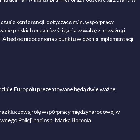
czasie konferencji, dotyczące m.in. współpracy
ie polskich organów ścigania w walkę z poważną i
A będzie nieoceniona z punktu widzenia implementacji
siedzibie Europolu prezentowane będą dwie ważne
 oraz kluczową rolę współpracy międzynarodowej w
nego Policji nadinsp. Marka Boronia.