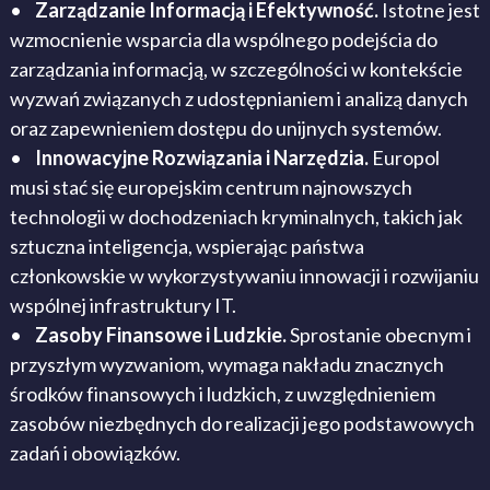
•
Zarządzanie Informacją i Efektywność.
Istotne jest
wzmocnienie wsparcia dla wspólnego podejścia do
zarządzania informacją, w szczególności w kontekście
wyzwań związanych z udostępnianiem i analizą danych
oraz zapewnieniem dostępu do unijnych systemów.
•
Innowacyjne Rozwiązania i Narzędzia.
Europol
musi stać się europejskim centrum najnowszych
technologii w dochodzeniach kryminalnych, takich jak
sztuczna inteligencja, wspierając państwa
członkowskie w wykorzystywaniu innowacji i rozwijaniu
wspólnej infrastruktury IT.
•
Zasoby Finansowe i Ludzkie.
Sprostanie obecnym i
przyszłym wyzwaniom, wymaga nakładu znacznych
środków finansowych i ludzkich, z uwzględnieniem
zasobów niezbędnych do realizacji jego podstawowych
zadań i obowiązków.