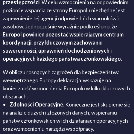
przestępczości
. W celu wzmocnienia na odpowiednim
poziomie wsparcia ze strony Europolu niezbędne jest
zapewnienie tej agencji odpowiednich warunków i
zasobów. Jednocześnie wyraźnie podkreślono, że
Europol powinien pozostać wspierającym centrum
koordynacji, przy kluczowym zachowaniu
suwerenności, uprawnień dochodzeniowych i
operacyjnych każdego państwa członkowskiego
.
W obliczu rosnących zagrożeń dla bezpieczeństwa
wewnętrznego Europy deklaracja wskazuje na
konieczność wzmocnienia Europolu w kilku kluczowych
obszarach:
•
Zdolności Operacyjne.
Konieczne jest skupienie się
na analizie dużych i złożonych danych, wspieraniu
państw członkowskich w ich działaniach operacyjnych
oraz wzmocnieniu narzędzi współpracy.