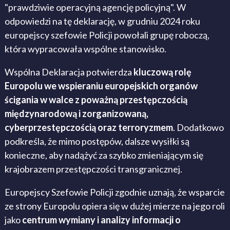
"prawdziwie operacyjną agencję policyjną". W
odpowiedzi na tę deklarację, w grudniu 2024 roku
europejscy szefowie Policji powołali grupę roboczą,
która wypracowała wspólne stanowisko.
Wspólna Deklaracja potwierdza
kluczową rolę
Europolu we wspieraniu europejskich organów
ścigania w walce z poważną przestępczością
międzynarodową i zorganizowaną,
cyberprzestępczością oraz terroryzmem
. Dodatkowo
podkreśla, że mimo postępów, dalsze wysiłki są
konieczne, aby nadążyć za szybko zmieniającym się
krajobrazem przestępczości transgranicznej.
Europejscy Szefowie Policji zgodnie uznają, że wsparcie
ze strony Europolu opiera się w dużej mierze na jego roli
jako
centrum wymiany i analizy informacji o